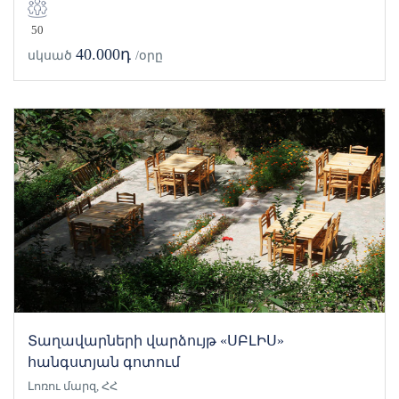
50
40.000դ
սկսած
/օրը
Տաղավարների վարձույթ «ՍԲԼԻՍ»
հանգստյան գոտում
Լոռու մարզ, ՀՀ