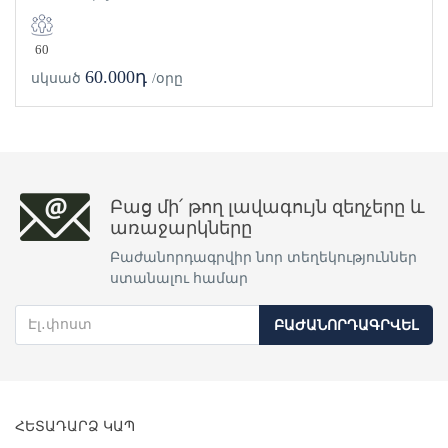
60
60.000դ
սկսած
/օրը
Բաց մի՛ թող լավագույն զեղչերը և
առաջարկները
Բաժանորդագրվիր նոր տեղեկություններ
ստանալու համար
ԲԱԺԱՆՈՐԴԱԳՐՎԵԼ
ՀԵՏԱԴԱՐՁ ԿԱՊ