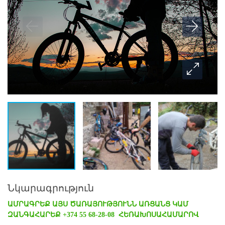
Նկարագրություն
ԱՄՐԱԳՐԵՔ ԱՅՍ ԾԱՌԱՅՈՒԹՅՈՒՆՆ ԱՌՑԱՆՑ ԿԱՄ
ԶԱՆԳԱՀԱՐԵՔ +374 55 68-28-08 ՀԵՌԱԽՈՍԱՀԱՄԱՐՈՎ