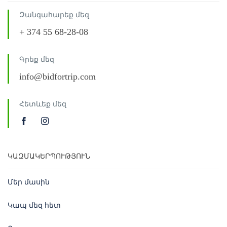
Զանգահարեք մեզ
+ 374 55 68-28-08
Գրեք մեզ
info@bidfortrip.com
Հետևեք մեզ
ԿԱԶՄԱԿԵՐՊՈՒԹՅՈՒՆ
Մեր մասին
Կապ մեզ հետ