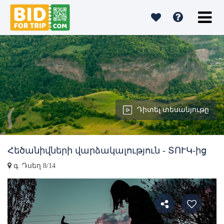
Դիտել տեսանյութը
Հեծանիվների վարձակալություն - ՏՈՒԿ-ից
գ. Դսեղ 8/14