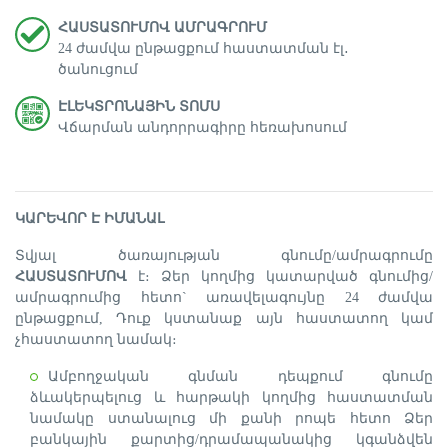
ՀԱՍՏԱՏՈՒՄՈՎ ԱՄՐԱԳՐՈՒՄ
24 ժամվա ընթացքում հաստատման էլ․
ծանուցում
ԷԼԵԿՏՐՈՆԱՅԻՆ ՏՈՄՍ
Վճարման անդորրագիրը հեռախոսում
ԿԱՐԵՎՈՐ Է ԻՄԱՆԱԼ
Տվյալ ծառայության գնումը/ամրագրումը
ՀԱՍՏԱՏՈՒՄՈՎ
է։ Ձեր կողմից կատարված գնումից/
ամրագրումից հետո` առավելագույնը 24 ժամվա
ընթացքում, Դուք կստանաք այն հաստատող կամ
չհաստատող նամակ։
Ամբողջական գնման դեպքում գնումը
ձևակերպելուց և հարթակի կողմից հաստատման
նամակը ստանալուց մի քանի րոպե հետո Ձեր
բանկային քարտից/դրամապանակից կգանձվեն