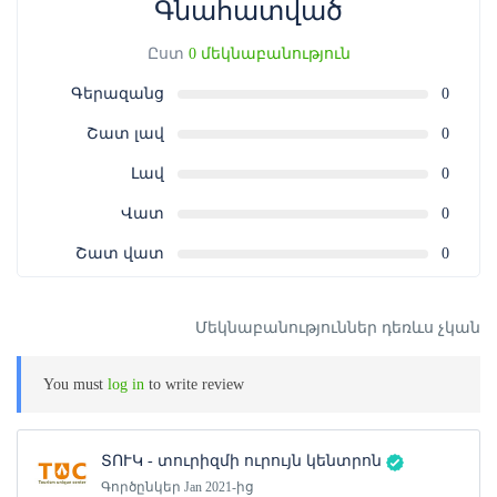
Գնահատված
Ուշադրություն:
Ամրագրման վաուչերը նախատեսված է
Ձեր կողմից գնված ծառայությունից միայն մեկ անգամ
Ըստ
0 մեկնաբանություն
օգտվելու համար։
Գերազանց
0
Ծառայությունից օգտվելու համար թե՛ ամբողջական,
թե՛ ամրագրման վաուչերի գնման դեպքում անհրաժեշտ
Շատ լավ
0
է ներկայացնել գնման անդորրագիրն էլեկտրոնային
Լավ
0
կամ տպագիր տարբերակով (QR կոդ):
Վատ
0
Շատ վատ
0
Մեկնաբանություններ դեռևս չկան
You must
log in
to write review
ՏՈՒԿ - տուրիզմի ուրույն կենտրոն
Գործընկեր Jan 2021-ից