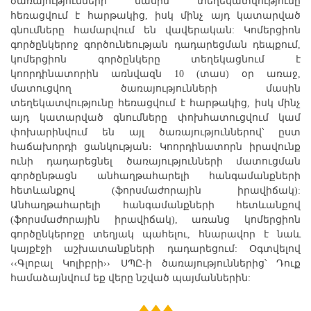
ծառայությունների մասին տեղեկատվությունը
հեռացվում է հարթակից, իսկ մինչ այդ կատարված
գնումները համարվում են վավերական: Կոմերցիոն
գործընկերոջ գործունեության դադարեցման դեպքում,
կոմերցիոն գործընկերը տեղեկացնում է
կոորդինատորին առնվազն 10 (տաս) օր առաջ,
մատուցվող ծառայությունների մասին
տեղեկատվությունը հեռացվում է հարթակից, իսկ մինչ
այդ կատարված գնումները փոխհատուցվում կամ
փոխարինվում են այլ ծառայություններով՝ ըստ
հաճախորդի ցանկության։ Կոորդինատորն իրավունք
ունի դադարեցնել ծառայությունների մատուցման
գործընթացն անհաղթահարելի հանգամանքների
հետևանքով (ֆորսմաժորային իրավիճակ):
Անհաղթահարելի հանգամանքների հետևանքով
(ֆորսմաժորային իրավիճակ), առանց կոմերցիոն
գործընկերոջը տեղյակ պահելու, հնարավոր է նաև
կայքէջի աշխատանքների դադարեցում: Օգտվելով
‹‹Գլոբալ Կոլիբրի›› ՍՊԸ-ի ծառայություններից՝ Դուք
համաձայնվում եք վերը նշված պայմաններին: