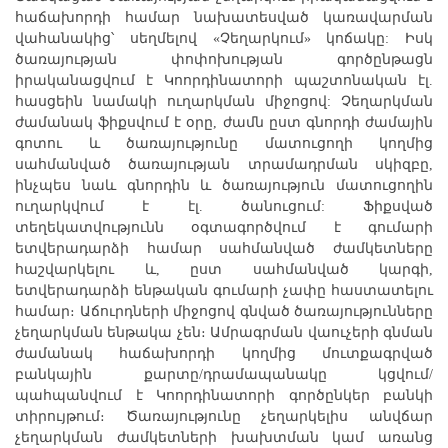
հաճախորդի համար նախատեսված կառավարման
վահանակից՝ սեղմելով «Չեղարկում» կոճակը: Իսկ
ծառայության փոփոխության գործընթացն
իրականացվում է Կոորդինատորի պաշտոնական էլ.
հասցեին նամակի ուղարկման միջոցով: Չեղարկման
ժամանակ ֆիքսվում է օրը, ժամն ըստ գնորդի ժամային
գոտու և ծառայությունը մատուցողի կողմից
սահմանված ծառայության տրամադրման սկիզբը,
ինչպես նաև գնորդին և ծառայություն մատուցողին
ուղարկվում է էլ. ծանուցում: Ֆիքսված
տեղեկատվությունն օգտագործվում է գումարի
ետվերադարձի համար սահմանված ժամկետները
հաշվարկելու և, ըստ սահմանված կարգի,
ետվերադարձի ենթական գումարի չափը հաստատելու
համար։ Աճուրդների միջոցով գնված ծառայությունները
չեղարկման ենթակա չեն։ Ամրագրման վաուչերի գնման
ժամանակ հաճախորդի կողմից մուտքագրված
բանկային քարտը/դրամապանակը կցվում/
պահպանվում է Կոորդինատորի գործընկեր բանկի
տիրույթում։ Ծառայությունը չեղարկելիս անվճար
չեղարկման ժամկետների խախտման կամ առանց