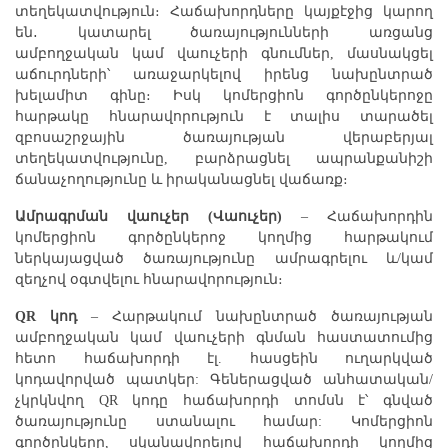
տեղեկատվություն։ Հաճախորդները կայքէջից կարող
են․ կատարել ծառայությունների առցանց
ամբողջական կամ վաուչերի գնումներ, մասնակցել
աճուրդների՝ առաջարկելով իրենց նախընտրած
խելամիտ գինը։ Իսկ կոմերցիոն գործընկերոջը
հարթակը հնարավորություն է տալիս տարածել
զբոսաշրջային ծառայության վերաբերյալ
տեղեկատվությունը, բարձրացնել ապրանքանիշի
ճանաչողությունը և իրականացնել վաճառք։
Ամրագրման վաուչեր (Վաուչեր)
– Հաճախորդին
կոմերցիոն գործընկերոջ կողմից հարթակում
ներկայացված ծառայությունը ամրագրելու և/կամ
զեղչով օգտվելու հնարավորություն։
QR կոդ
– Հարթակում նախընտրած ծառայության
ամբողջական կամ վաուչերի գնման հաստատումից
հետո հաճախորդի էլ. հասցեին ուղարկված
կոդավորված պատկեր: Գեներացված անհատական/
չկրկնվող QR կոդը հաճախորդի տոմսն է՝ գնված
ծառայությունը ստանալու համար: Կոմերցիոն
գործընկերը, սկանավորելով հաճախորդի կողմից