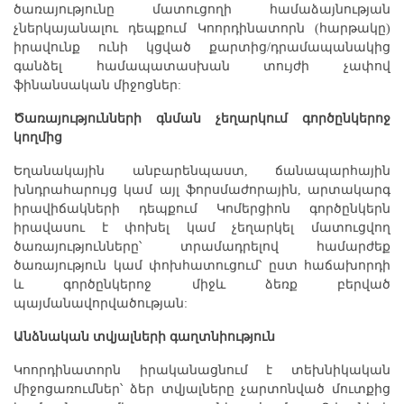
ծառայությունը մատուցողի համաձայնության
չներկայանալու դեպքում Կոորդինատորն (հարթակը)
իրավունք ունի կցված քարտից/դրամապանակից
գանձել համապատասխան տույժի չափով
ֆինանսական միջոցներ:
Ծառայությունների գնման չեղարկում գործընկերոջ
կողմից
Եղանակային անբարենպաստ, ճանապարհային
խնդրահարույց կամ այլ ֆորսմաժորային, արտակարգ
իրավիճակների դեպքում Կոմերցիոն գործընկերն
իրավասու է փոխել կամ չեղարկել մատուցվող
ծառայությունները՝ տրամադրելով համարժեք
ծառայություն կամ փոխհատուցում՝ ըստ հաճախորդի
և գործընկերոջ միջև ձեռք բերված
պայմանավորվածության:
Անձնական տվյալների գաղտնիություն
Կոորդինատորն իրականացնում է տեխնիկական
միջոցառումներ՝ ձեր տվյալները չարտոնված մուտքից