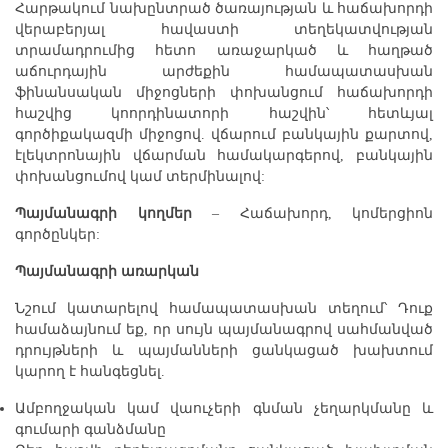
Հարթակում նախընտրած ծառայության և հաճախորդի
վերաբերյալ հավաստի տեղեկատվության
տրամադրումից հետո առաջարկած և հաղթած
աճուրդային արժեքին համապատասխան
ֆինանսական միջոցների փոխանցում հաճախորդի
հաշվից կոորդինատորի հաշվին՝ հետևյալ
գործիքակազմի միջոցով. վճարում բանկային քարտով,
էլեկտրոնային վճարման համակարգերով, բանկային
փոխանցումով կամ տերմինալով:
Պայմանագրի կողմեր
– Հաճախորդ, կոմերցիոն
գործընկեր:
Պայմանագրի առարկան
Նշում կատարելով համապատասխան տեղում՝ Դուք
համաձայնում եք, որ սույն պայմանագրով սահմանված
դրույթների և պայմանների ցանկացած խախտում
կարող է հանգեցնել.
Ամբողջական կամ վաուչերի գնման չեղարկմանը և
գումարի գանձմանը