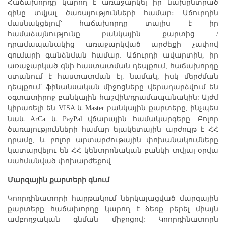
Հաճախորդը կարող է առաջարկել իր նախընտրած
գինը տվյալ ծառայությունների համար։ Աճուրդին
մասնակցելով՝ հաճախորդը տալիս է իր
համաձայնությունը բանկային քարտից /
դրամապանակից առաջարկված արժեքի չափով
գումարի գանձնման համար: Աճուրդի ավարտին, իր
առաջարկած գնի հաստատման դեպքում, հաճախորդը
ստանում է հաստատման էլ. նամակ, իսկ մերժման
դեպքում՝ ֆինանսական միջոցները վերադարձվում են
օգտատիրոջ բանկային հաշվին/դրամապանակին: Այժմ
կիրառելի են VISA և Master բանկային քարտերը, ինչպես
նաև ArCa և PayPal վճարային համակարգերը: Բոլոր
ծառայությունների համար ելակետային արժույթ է ՀՀ
դրամը, և բոլոր արտարժութային փոխանակումները
կատարվելու են ՀՀ կենտրոնական բանկի տվյալ օրվա
սահմանված փոխարժեքով:
Մարզային քարտերի գնում
Կոորդինատորի հարթակում ներկայացված մարզային
քարտերը հաճախորդը կարող է ձեռք բերել միայն
ամբողջական գնման միջոցով: Կոորդինատորն