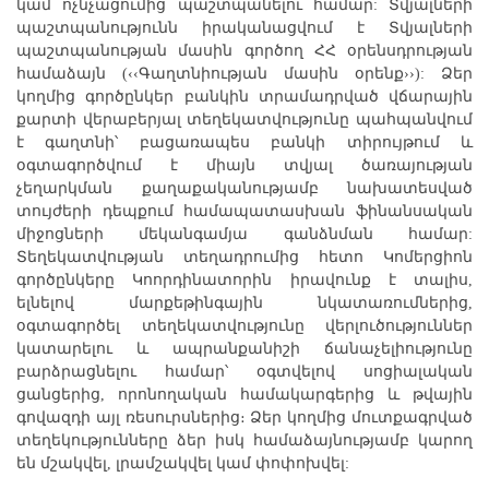
կամ ոչնչացումից պաշտպանելու համար: Տվյալների
պաշտպանությունն իրականացվում է Տվյալների
պաշտպանության մասին գործող ՀՀ օրենսդրության
համաձայն (‹‹Գաղտնիության մասին օրենք››): Ձեր
կողմից գործընկեր բանկին տրամադրված վճարային
քարտի վերաբերյալ տեղեկատվությունը պահպանվում
է գաղտնի՝ բացառապես բանկի տիրույթում և
օգտագործվում է միայն տվյալ ծառայության
չեղարկման քաղաքականությամբ նախատեսված
տույժերի դեպքում համապատասխան ֆինանսական
միջոցների մեկանգամյա գանձնման համար:
Տեղեկատվության տեղադրումից հետո Կոմերցիոն
գործընկերը Կոորդինատորին իրավունք է տալիս,
ելնելով մարքեթինգային նկատառումներից,
օգտագործել տեղեկատվությունը վերլուծություններ
կատարելու և ապրանքանիշի ճանաչելիությունը
բարձրացնելու համար՝ օգտվելով սոցիալական
ցանցերից, որոնողական համակարգերից և թվային
գովազդի այլ ռեսուրսներից։ Ձեր կողմից մուտքագրված
տեղեկությունները ձեր իսկ համաձայնությամբ կարող
են մշակվել, լրամշակվել կամ փոփոխվել: