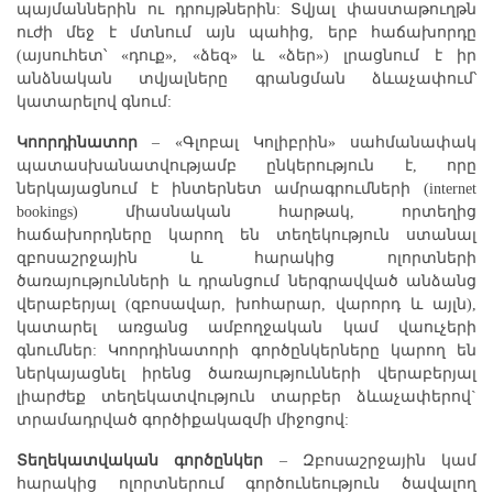
պայմաններին ու դրույթներին: Տվյալ փաստաթուղթն
ուժի մեջ է մտնում այն պահից, երբ հաճախորդը
(այսուհետ՝ «դուք», «ձեզ» և «ձեր») լրացնում է իր
անձնական տվյալները գրանցման ձևաչափում՝
կատարելով գնում:
Կոորդինատոր
– «Գլոբալ Կոլիբրին» սահմանափակ
պատասխանատվությամբ ընկերություն է, որը
ներկայացնում է ինտերնետ ամրագրումների (internet
bookings) միասնական հարթակ, որտեղից
հաճախորդները կարող են տեղեկություն ստանալ
զբոսաշրջային և հարակից ոլորտների
ծառայությունների և դրանցում ներգրավված անձանց
վերաբերյալ (զբոսավար, խոհարար, վարորդ և այլն),
կատարել առցանց ամբողջական կամ վաուչերի
գնումներ: Կոորդինատորի գործընկերները կարող են
ներկայացնել իրենց ծառայությունների վերաբերյալ
լիարժեք տեղեկատվություն տարբեր ձևաչափերով`
տրամադրված գործիքակազմի միջոցով:
Տեղեկատվական գործընկեր
– Զբոսաշրջային կամ
հարակից ոլորտներում գործունեություն ծավալող