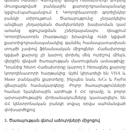
գնման համար։ Վաուչերը գնելիս հաճախորդի կողմից
մուտքագրված բանկային քարտը/դրամապանակը
կցվում/պահպանվում է Կոորդինատորի գործընկեր
բանկի տիրույթում։ Ծառայությունը չեղարկելիս
անվճար չեղարկման ժամկետների խախտման կամ
առանց զգուշացման չներկայանալու դեպքում
Կոորդինատորն (հարթակը) իրավունք ունի կցված
քարտից/դրամապանակից գանձել համապատասխան
տույժի չափով ֆինանսական միջոցներ: Հաճախորդը
կցված քարտը չի կարող փոխել մեկ ուրիշով մինչև
վերջին գնված ծառայության մատուցման ամսաթիվը:
Դրանից հետո Հաճախորդը կարող է հեռացնել քարտը
կոորդինատորի հարթակից: Այժմ կիրառելի են VISA և
Master բանկային քարտերը, ինչպես նաև ArCa և PayPal
վճարային համակարգերը: Բոլոր ծառայությունների
համար ելակետային արժույթ է ՀՀ դրամը, և բոլոր
արտարժութային փոխանակումները կատարվելու են
ՀՀ կենտրոնական բանկի տվյալ օրվա սահմանված
փոխարժեքով:
3․ Ծառայության գնում աճուրդների միջոցով